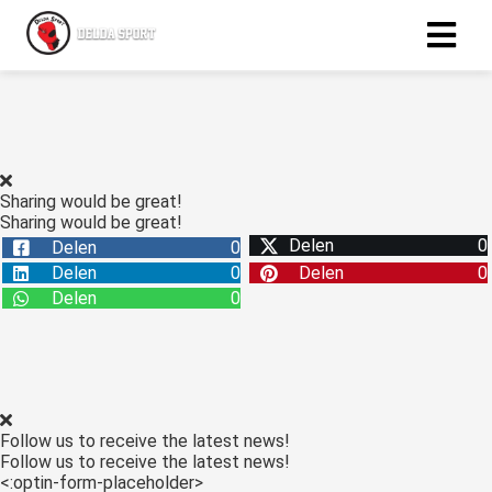
ngen
 policy
Sharing would be great!
Sharing would be great!
Delen
0
Delen
0
oneel
Delen
0
Delen
0
onele
Delen
0
s zijn
kelijk om
bsite te
ken. Ze
 gebruikt
Follow us to receive the latest news!
asisfuncties
Follow us to receive the latest news!
der deze
<:optin-form-placeholder>