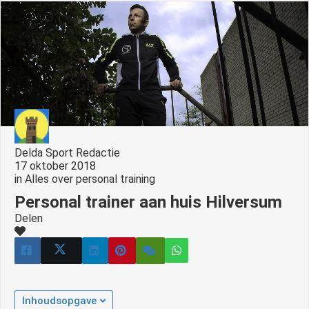
s kan de
e niet
oneren.
ieken
ische
s worden
kt om
em
Delda Sport Redactie
tie te
17 oktober 2018
elen over
in
Alles over personal training
drag van
Personal trainer aan huis Hilversum
zoeker op
Delen
site.
ing
ingcookies
 gebruikt
Inhoudsopgave
oekers te