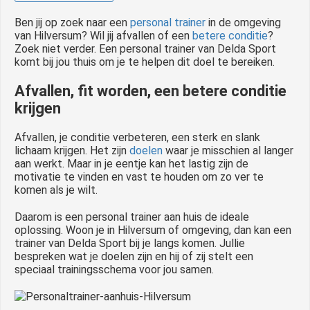
 op de
Ben jij op zoek naar een
personal trainer
in de omgeving
e. Hierdoor
van Hilversum? Wil jij afvallen of een
betere conditie
?
 website-
Zoek niet verder. Een personal trainer van Delda Sport
komt bij jou thuis om je te helpen dit doel te bereiken.
ren
nte
Afvallen, fit worden, een betere conditie
enties
krijgen
gebaseerd
 gedrag van
Afvallen, je conditie verbeteren, een sterk en slank
ezoeker.
lichaam krijgen. Het zijn
doelen
waar je misschien al langer
aan werkt. Maar in je eentje kan het lastig zijn de
motivatie te vinden en vast te houden om zo ver te
komen als je wilt.
uren
Daarom is een personal trainer aan huis de ideale
oplossing. Woon je in Hilversum of omgeving, dan kan een
trainer van Delda Sport bij je langs komen. Jullie
bespreken wat je doelen zijn en hij of zij stelt een
speciaal trainingsschema voor jou samen.