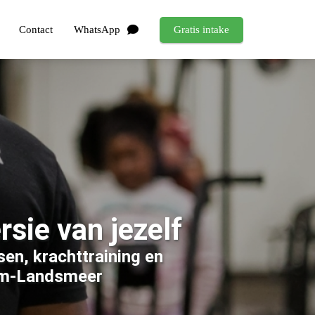
Contact
WhatsApp
Gratis intake
rsie van jezelf
en, krachttraining en
dam-Landsmeer