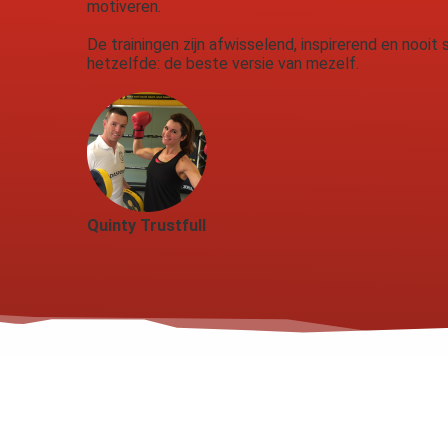
motiveren.
De trainingen zijn afwisselend, inspirerend en nooit s
hetzelfde: de beste versie van mezelf.
Quinty Trustfull