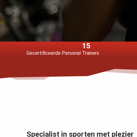
ezoeker.
Voorkeuren opslaan
15
Gecertificeerde Personal Trainers
Specialist in sporten met plezier