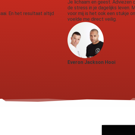
Je lichaam en geest. Adviezen 
de stress in je dagelijks leven. 
aai. En het resultaat altijd
voor mij is het ook een stukje 
voelde me direct veilig.
Everon Jackson Hooi