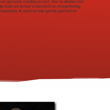
over gezonde voeding en rust. Hoe te dealen met
Mijn baan als acteur is hectisch en onregelmatig,
ontspanning. Ik werd op mijn gemak gesteld en