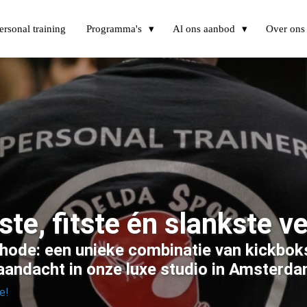
ersonal training
Programma's
Al ons aanbod
Over ons
te, fitste én slankste ve
ode: een unieke combinatie van kickboks
 aandacht in onze luxe studio in Amster
e!