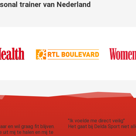
sonal trainer
van Nederland
"Ik voelde me direct veilig"
aar en wil graag fit blijven.
Het gaat bij Delda Sport niet a
uit mij te halen en mij te