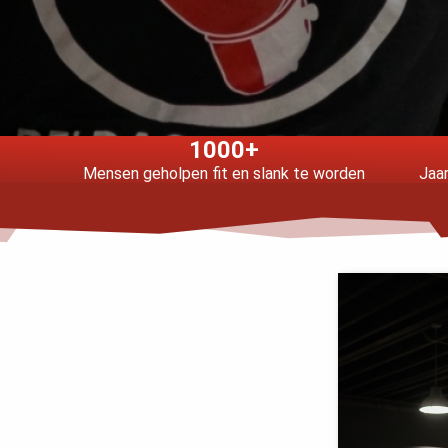
1000+
Mensen geholpen fit en slank te worden
Jaar