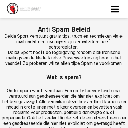
Anti Spam Beleid
ngen
Delda Sport verstuurt gratis tips, trucs en technieken via e-
 policy
mail nadat een inschrijver zijn e-mail adres heeft
achtergelaten.
Delda Sport heeft de regelgeving rondom elektronische
mailings en de Nederlandse Privacywetgeving hoog in het
vaandel. Zo proberen wij te allen tijde Spam te voorkomen.
oneel
onele
Wat is spam?
s zijn
kelijk om
Onder spam wordt verstaan: Een grote hoeveelheid email
verstuurd aan geadresseerden die hier niet expliciet om
bsite te
hebben gevraagd. Alle e-mails in deze hoeveelheid komen qua
ken. Ze
inhoud in grote lijnen met elkaar overeen en bevatten vaak
 gebruikt
reclame voor producten, politieke denkwijze en/of
asisfuncties
propaganda. Ook het veelvuldig de zelfde email versturen naar
een geadresseerde die hier niet expliciet om gevraagd heeft
der deze