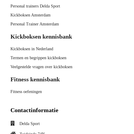
 op de
Personal trainers Delda Sport
e. Hierdoor
Kickboksen Amsterdam
 website-
Personal Trainer Amsterdam
ren
nte
Kickboksen kennisbank
enties
gebaseerd
Kickboksen in Nederland
 gedrag van
Termen en begrippen kickboksen
ezoeker.
Veelgestelde vragen over kickboksen
Fitness kennisbank
uren
Fitness oefeningen
Contactinformatie
Delda Sport