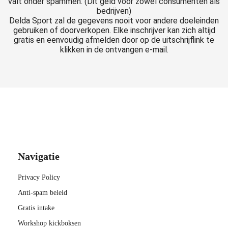
valt onder spammen. (Dit geld voor zowel consumenten als
s kan de
bedrijven)
e niet
Delda Sport zal de gegevens nooit voor andere doeleinden
oneren.
gebruiken of doorverkopen. Elke inschrijver kan zich altijd
gratis en eenvoudig afmelden door op de uitschrijflink te
klikken in de ontvangen e-mail.
ieken
ische
s worden
kt om
em
tie te
elen over
drag van
zoeker op
Navigatie
site.
Privacy Policy
ing
Anti-spam beleid
ingcookies
Gratis intake
 gebruikt
Workshop kickboksen
oekers te