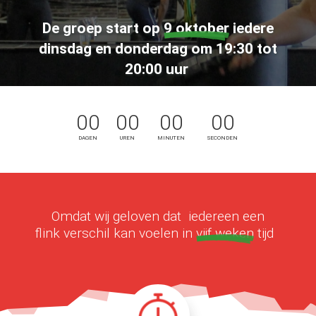
De groep start op
9 oktober
iedere
dinsdag en donderdag om 19:30 tot
20:00 uur
00
00
00
00
DAGEN
UREN
MINUTEN
SECONDEN
Omdat wij geloven dat iedereen een
flink verschil kan voelen in
vijf weken
tijd