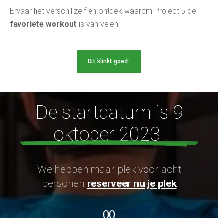
Ervaar het verschil zelf en ontdek waarom Project 5 de
favoriete workout
is van velen!
Dit klinkt goed!
De startdatum is 9
oktober 2023
We hebben maar plek voor acht
personen
reserveer nu je plek
00