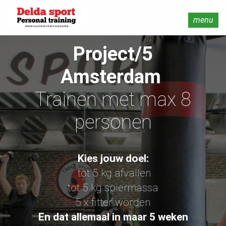
menu
Project/5
Amsterdam
Trainen met max 8
personen
Kies jouw doel:
tot 5 kg afvallen
tot 5 kg spiermassa
5 x fitter worden
En dat allemaal in maar 5 weken