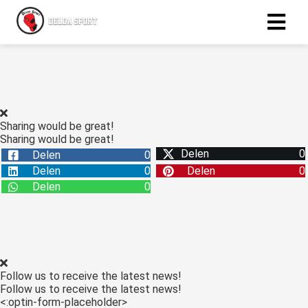
ngen
 policy
Sharing would be great!
Sharing would be great!
Delen
0
Delen
0
oneel
Delen
0
Delen
0
onele
Delen
0
s zijn
kelijk om
bsite te
ken. Ze
 gebruikt
Follow us to receive the latest news!
asisfuncties
Follow us to receive the latest news!
der deze
<:optin-form-placeholder>