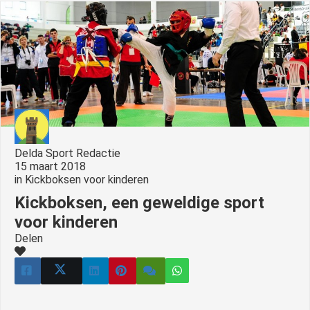
s kan de
e niet
oneren.
ieken
ische
s worden
kt om
em
Delda Sport Redactie
tie te
15 maart 2018
elen over
in
Kickboksen voor kinderen
drag van
Kickboksen, een geweldige sport
zoeker op
voor kinderen
site.
Delen
ing
ingcookies
 gebruikt
oekers te