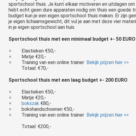
sportschool thuis. Je kunt elkaar motiveren en uitdagen om 
hebt echt geen dure apparaten nodig om thuis een goede tr
budget kun je een eigen sportschool thuis maken. Er zijn g
je eigen lichaamsgewicht, dit vul je aan met deze vier materi
kunt sporten dan kan je ook kickboksen. Kickboksen is geschikt voor iedereen. Zeker met een personal trainer of in een small group training wordt het niveau van de kickbokstraining helemaal op jou aangepast...
in je eigen sportschool aan huis.
Sportschool thuis met een minimaal budget +- 50 EUR
Elastieken €50,-
Matje €20,-
Training van een online trainer
Bekijk prijzen hier >>
Totaal: €70,-
Sportschool thuis met een laag budget +- 200 EURO
Elastieken €50,-
Matje €20,-
bokszak
€80,-
bokshandschoenen €50,-
Training van een online trainer
Bekijk prijzen hier >>
Totaal: €200,-