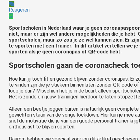
Reageren
Sportscholen in Nederland waar je geen coronapaspoort
niet, maar er zijn wel andere mogelijkheden die je hebt. 
sportscholen, maar zo zou je ze wel kunnen zien. Er zij
te sporten met een trainer. In dit artikel vertellen we j
sporten als je geen coronapas of QR-code hebt.
Sportscholen gaan de coronacheck t
Hoe kun jij toch fit en gezond blijven zonder coronapas. Er z
te vinden zijn die je stiekem binnenlaten zonder QR-code o
loop je dan? Misschien heb je in de buurt alleen sportschole
Het is zonde om jouw trainingen hierdoor te laten stopzette
Alleen een beetje joggen buiten is natuurlijk geen complete 
gewichten staan van de vorige lockdown. Hier kun je mee aan 
snel de motivatie die je van een goede personal trainer krijg
enthousiast te blijven sporten.
Vanaf zaterdag 6 november kom je geen kickboksschool meer in zo
Daarom hebben we speciaal voor jou dit artikel geschreven,