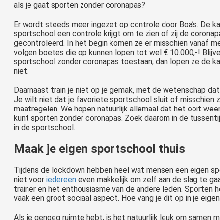
als je gaat sporten zonder coronapas?
Er wordt steeds meer ingezet op controle door Boa’s. De ka
sportschool een controle krijgt om te zien of zij de coron
gecontroleerd. In het begin komen ze er misschien vanaf m
volgen boetes die op kunnen lopen tot wel € 10.000,-! Blijve
sportschool zonder coronapas toestaan, dan lopen ze de kans 
niet.
Daarnaast train je niet op je gemak, met de wetenschap da
Je wilt niet dat je favoriete sportschool sluit of misschien z
maatregelen. We hopen natuurlijk allemaal dat het ooit we
kunt sporten zonder coronapas. Zoek daarom in de tussentij
in de sportschool.
Maak je eigen sportschool thuis
Tijdens de lockdown hebben heel wat mensen een eigen sp
niet voor
iedereen
even makkelijk om zelf aan de slag te ga
trainer en het enthousiasme van de andere leden. Sporten 
vaak een groot sociaal aspect. Hoe vang je dit op in je eige
Als je genoeg ruimte hebt, is het natuurlijk leuk om samen me