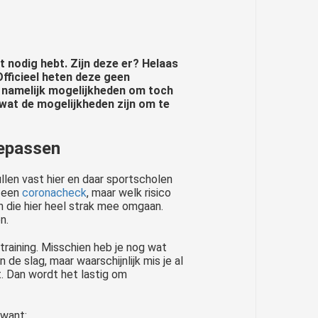
 nodig hebt. Zijn deze er? Helaas
Officieel heten deze geen
n namelijk mogelijkheden om toch
e wat de mogelijkheden zijn om te
oepassen
ullen vast hier en daar sportscholen
f een
coronacheck
, maar welk risico
n die hier heel strak mee omgaan.
n.
training. Misschien heb je nog wat
de slag, maar waarschijnlijk mis je al
t. Dan wordt het lastig om
nder coronacheck. Dat is even een tegenvaller. De trainingen met je personal trainer en small Group trainingen gaan niet meer door, tenzij je een..
 want: