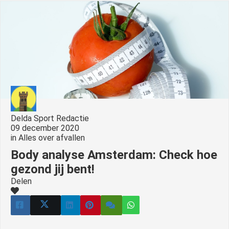
s kan de
e niet
oneren.
ieken
ische
s worden
kt om
em
tie te
Delda Sport Redactie
09 december 2020
elen over
in
Alles over afvallen
drag van
Body analyse Amsterdam: Check hoe
zoeker op
site.
gezond jij bent!
Delen
ing
ingcookies
 gebruikt
oekers te