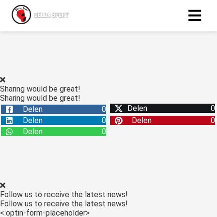
ngen
 policy
Sharing would be great!
Sharing would be great!
Delen
0
Delen
0
oneel
Delen
0
Delen
0
onele
Delen
0
s zijn
kelijk om
bsite te
ken. Ze
 gebruikt
Follow us to receive the latest news!
asisfuncties
Follow us to receive the latest news!
der deze
<:optin-form-placeholder>