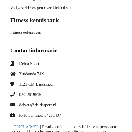
Veelgestelde vragen over kickboksen
Fitness kennisbank
Fitness oefeningen
Contactinformatie
Delda Sport
Zuideinde 74N
1121 CM
Landsmeer
020-2619515
delvers@deldasport.nl
KvK nummer: 34281407
*
DISCLAIMER
| Resultaten kunnen verschillen van persoon tot
persoon | Tijdspaden voor resultaten zijn niet gegarandeerd |