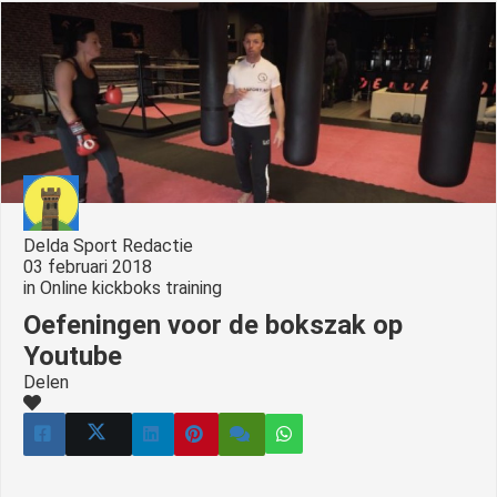
s kan de
e niet
oneren.
ieken
ische
s worden
kt om
em
Delda Sport Redactie
tie te
03 februari 2018
elen over
in
Online kickboks training
drag van
Oefeningen voor de bokszak op
zoeker op
Youtube
site.
Delen
ing
ingcookies
 gebruikt
oekers te