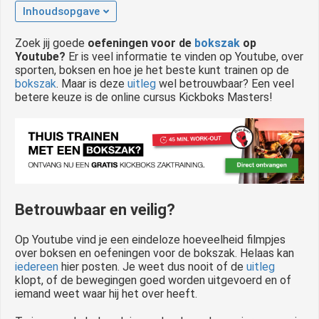
Inhoudsopgave
 op de
e. Hierdoor
Zoek jij goede
oefeningen voor de
bokszak
op
 website-
Youtube?
Er is veel informatie te vinden op Youtube, over
ren
sporten, boksen en hoe je het beste kunt trainen op de
nte
bokszak
. Maar is deze
uitleg
wel betrouwbaar? Een veel
betere keuze is de online cursus Kickboks Masters!
enties
gebaseerd
 gedrag van
ezoeker.
uren
Betrouwbaar en veilig?
Op Youtube vind je een eindeloze hoeveelheid filmpjes
over boksen en oefeningen voor de bokszak. Helaas kan
iedereen
hier posten. Je weet dus nooit of de
uitleg
klopt, of de bewegingen goed worden uitgevoerd en of
iemand weet waar hij het over heeft.