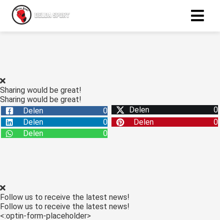
ngen
 policy
Sharing would be great!
Sharing would be great!
Delen
0
Delen
0
oneel
Delen
0
Delen
0
onele
Delen
0
s zijn
kelijk om
bsite te
ken. Ze
 gebruikt
Follow us to receive the latest news!
asisfuncties
Follow us to receive the latest news!
der deze
<:optin-form-placeholder>