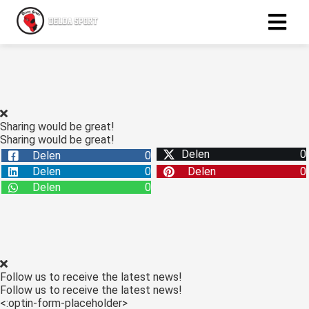
ngen
 policy
Sharing would be great!
Sharing would be great!
Delen
0
Delen
0
oneel
Delen
0
Delen
0
onele
Delen
0
s zijn
kelijk om
bsite te
ken. Ze
 gebruikt
Follow us to receive the latest news!
asisfuncties
Follow us to receive the latest news!
der deze
<:optin-form-placeholder>