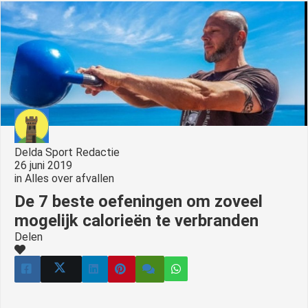
s kan de
e niet
oneren.
ieken
ische
s worden
kt om
em
Delda Sport Redactie
tie te
26 juni 2019
elen over
in
Alles over afvallen
drag van
De 7 beste oefeningen om zoveel
zoeker op
mogelijk calorieën te verbranden
site.
Delen
ing
ingcookies
 gebruikt
oekers te