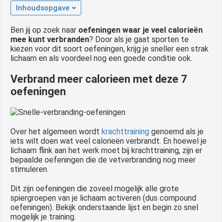
Inhoudsopgave
 op de
e. Hierdoor
Ben jij op zoek naar
oefeningen waar je veel calorieën
 website-
mee kunt verbranden
? Door als je gaat sporten te
ren
kiezen voor dit soort oefeningen, krijg je sneller een strak
nte
lichaam en als voordeel nog een goede conditie ook.
enties
Verbrand meer calorieen met deze 7
gebaseerd
oefeningen
 gedrag van
ezoeker.
Over het algemeen wordt
krachttraining
genoemd als je
uren
iets wilt doen wat veel calorieën verbrandt. En hoewel je
lichaam flink aan het werk moet bij krachttraining, zijn er
bepaalde oefeningen die de vetverbranding nog meer
stimuleren.
Dit zijn oefeningen die zoveel mogelijk alle grote
spiergroepen van je lichaam activeren (dus compound
oefeningen). Bekijk onderstaande lijst en begin zo snel
mogelijk je training.