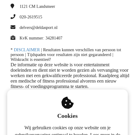
1121 CM
Landsmeer
020-2619515
delvers@deldasport.nl
KvK nummer: 34281407
*
DISCLAIMER
| Resultaten kunnen verschillen van persoon tot
persoon | Tijdspaden voor resultaten zijn niet gegarandeerd |
Wilskracht is essentieel!
De informatie op deze website is voor entertainment
doeleinden en dient niet te worden gezien als vervanging voor
werken met een gekwalificeerde professional. Raadpleeg altijd
een medische of fitness professional alvorens een nieuw
fitness- of voedingsprogramma te starten.
Volg ons op social media
Cookies
Wij gebruiken cookies op onze website om je
gebruikerservaring optimaal te houden. Lees meer in de