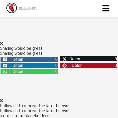
ngen
 policy
Sharing would be great!
Sharing would be great!
Delen
0
Delen
0
oneel
Delen
0
Delen
0
onele
Delen
0
s zijn
kelijk om
bsite te
ken. Ze
 gebruikt
Follow us to receive the latest news!
asisfuncties
Follow us to receive the latest news!
der deze
<:optin-form-placeholder>