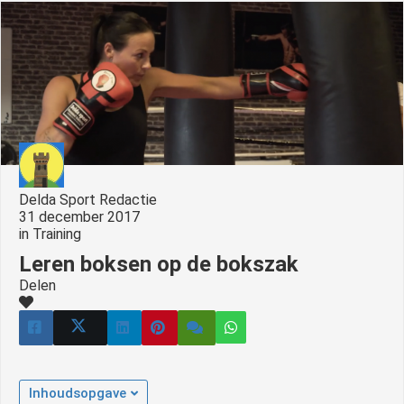
s kan de
e niet
oneren.
ieken
ische
s worden
kt om
em
Delda Sport Redactie
tie te
31 december 2017
elen over
in
Training
drag van
Leren boksen op de bokszak
zoeker op
Delen
site.
ing
ingcookies
 gebruikt
Inhoudsopgave
oekers te