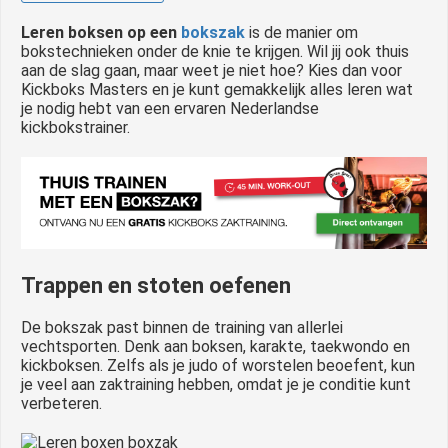
 op de
Leren boksen op een
bokszak
is de manier om
e. Hierdoor
bokstechnieken onder de knie te krijgen. Wil jij ook thuis
 website-
aan de slag gaan, maar weet je niet hoe? Kies dan voor
Kickboks Masters en je kunt gemakkelijk alles leren wat
ren
je nodig hebt van een ervaren Nederlandse
nte
kickbokstrainer.
enties
gebaseerd
 gedrag van
ezoeker.
uren
Trappen en stoten oefenen
De bokszak past binnen de training van allerlei
vechtsporten. Denk aan boksen, karakte, taekwondo en
kickboksen. Zelfs als je judo of worstelen beoefent, kun
je veel aan zaktraining hebben, omdat je je conditie kunt
verbeteren.