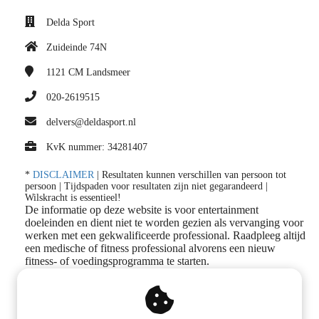
Delda Sport
Zuideinde 74N
1121 CM
Landsmeer
020-2619515
delvers@deldasport.nl
KvK nummer: 34281407
*
DISCLAIMER
| Resultaten kunnen verschillen van persoon tot
persoon | Tijdspaden voor resultaten zijn niet gegarandeerd |
Wilskracht is essentieel!
De informatie op deze website is voor entertainment
doeleinden en dient niet te worden gezien als vervanging voor
werken met een gekwalificeerde professional. Raadpleeg altijd
een medische of fitness professional alvorens een nieuw
fitness- of voedingsprogramma te starten.
Volg ons op social media