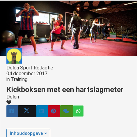
s kan de
e niet
oneren.
ieken
ische
s worden
kt om
em
Delda Sport Redactie
tie te
04 december 2017
elen over
in
Training
drag van
Kickboksen met een hartslagmeter
zoeker op
Delen
site.
ing
ingcookies
 gebruikt
Inhoudsopgave
oekers te