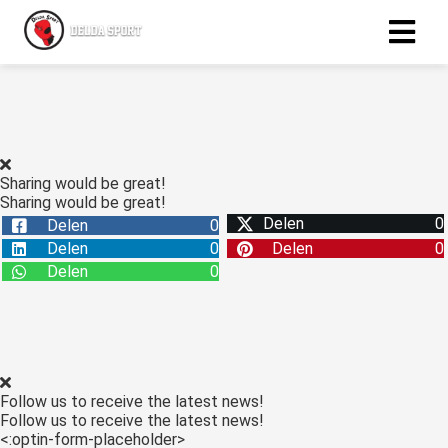
ngen
 policy
Sharing would be great!
Sharing would be great!
Delen
0
Delen
0
oneel
Delen
0
Delen
0
onele
Delen
0
s zijn
kelijk om
bsite te
ken. Ze
 gebruikt
Follow us to receive the latest news!
asisfuncties
Follow us to receive the latest news!
der deze
<:optin-form-placeholder>