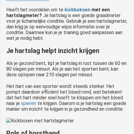
 op de
Heeft het voordelen om te
kickboksen
met een
e. Hierdoor
hartslagmeter?
Je hartslag is een goede graadmeter
 website-
voor je lichamelijke conditie. Gebruik je een hartslagmeter,
dan krijg je op eenvoudige wijze informatie over je
ren
conditie. Daarmee kun je je training goed aanpassen aan
nte
wat je nodig hebt.
enties
gebaseerd
Je hartslag helpt inzicht krijgen
 gedrag van
ezoeker.
Als je gezond bent, ligt je hartslag in rust tussen de 60 en
80 slagen per minuut. Als je aan het sporten bent, kan
deze oplopen naar 210 slagen per minuut.
uren
Het hart van een sporter wordt steeds sterker. Het
pompt daardoor efficiënt het bloed rond, wat betekent
dat het hart minder snel hoeft te kloppen om het bloed
naar je
spieren
te krijgen. Daarom is je hartslag een goede
manier om inzicht te krijgen in je gezondheid en conditie.
Pols of borstband