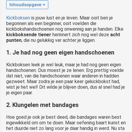
Inhoudsopgave
 op de
e. Hierdoor
Kickboksen
is jouw lust en je leven. Maar ooit ben je
 website-
begonnen als een beginner, ooit voelden die
ren
kickbokshandschoenen nog onwennig aan je handen. Elke
nte
kickboksende tiener
herinnert zich nog wel deze
acht
punten
, die nu gelukkig ver achter je liggen.
enties
gebaseerd
1. Je had nog geen eigen handschoenen
 gedrag van
ezoeker.
Kickboksen leek je wel leuk, maar je had nog geen eigen
handschoenen. Dus moest je ze lenen. Erg prettig voelde
dat niet, van die handschoenen waar anderen in hadden
gezweet. Maar zodra je een paar keer gekickbokst had,
uren
wist je het wel! Dit wilde je blijven doen, dus al snel had je
je eigen paar.
2. Klungelen met bandages
Hoe goed je ook je best deed, die bandages waren best
ingewikkeld om om te doen. Maar oefening baart kunst en
het duurde niet zo lang voor je daar handig in werd. Nu sta