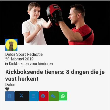
s kan de
e niet
oneren.
ieken
ische
s worden
kt om
em
Delda Sport Redactie
tie te
20 februari 2019
elen over
in
Kickboksen voor kinderen
drag van
Kickboksende tieners: 8 dingen die je
zoeker op
vast herkent
site.
Delen
ing
ingcookies
 gebruikt
oekers te