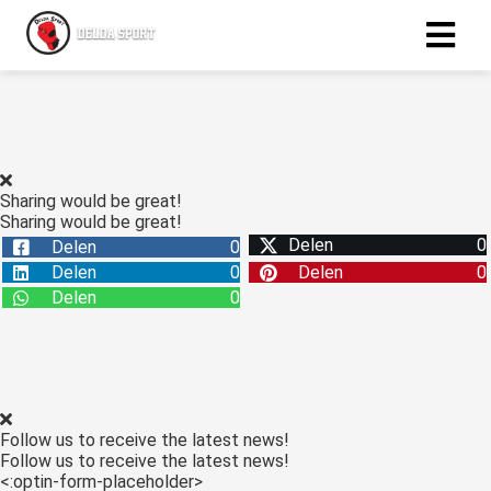
ngen
 policy
Sharing would be great!
Sharing would be great!
Delen
0
Delen
0
oneel
Delen
0
Delen
0
onele
Delen
0
s zijn
kelijk om
bsite te
ken. Ze
 gebruikt
Follow us to receive the latest news!
asisfuncties
Follow us to receive the latest news!
der deze
<:optin-form-placeholder>