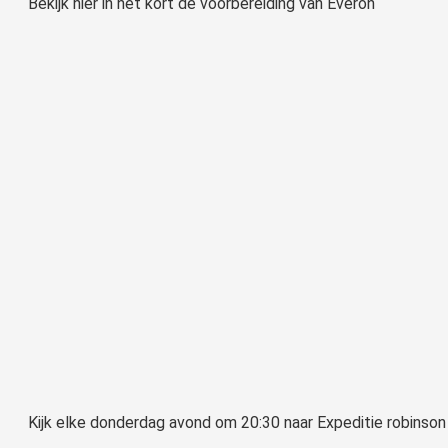
Bekijk hier in het kort de voorbereiding van Everon
Kijk elke donderdag avond om 20:30 naar Expeditie robinso