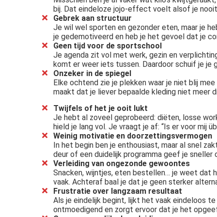
bij. Dat eindeloze jojo-effect voelt alsof je nooit
Gebrek aan structuur
Je wil wel sporten en gezonder eten, maar je hebt
je gedemotiveerd en heb je het gevoel dat je co
Geen tijd voor de sportschool
Je agenda zit vol met werk, gezin en verplichtinge
komt er weer iets tussen. Daardoor schuif je je
Onzeker in de spiegel
Elke ochtend zie je plekken waar je niet blij me
maakt dat je liever bepaalde kleding niet meer dr
Twijfels of het je ooit lukt
Je hebt al zoveel geprobeerd: diëten, losse wo
hield je lang vol. Je vraagt je af: “Is er voor mi
Weinig motivatie en doorzettingsvermogen
In het begin ben je enthousiast, maar al snel za
deur of een duidelijk programma geef je sneller o
Verleiding van ongezonde gewoontes
Snacken, wijntjes, eten bestellen… je weet dat 
vaak. Achteraf baal je dat je geen sterker altern
Frustratie over langzaam resultaat
Als je eindelijk begint, lijkt het vaak eindeloos t
ontmoedigend en zorgt ervoor dat je het opgeef