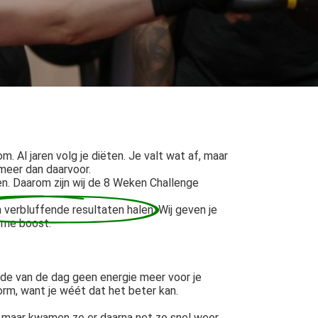
m. Al jaren volg je diëten. Je valt wat af, maar
meer dan daarvoor.
en. Daarom zijn wij de 8 Weken Challenge
 verbluffende resultaten halen
. Wij geven je
orme boost.
nde van de dag geen energie meer voor je
norm, want je wéét dat het beter kan.
t, maar kwamen ze er daarna net zo snel weer