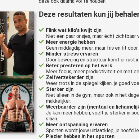
deze ook daarna vol te houden.
Deze resultaten kun jij behale
Flink wat kilo's kwijt zijn
Niet een paar onsjes, maar écht zichtbaar 
Meer energie hebben
Geen middagdip meer, maar fris en fit door
Minder stress ervaren
Door beweging en structuur komt er rust in 
Beter presteren op het werk
Meer focus, meer productiviteit en met ee
Zelfverzekerder zijn
Weer trots in de spiegel kijken, je goed voe
Sterker zijn
Niet alleen in de gym, maar ook in het dagel
makkelijker.
Weerbaarder zijn (mentaal en lichamelij
Je kan meer hebben, voelt je sterker in soci
slaan.
Meer ontspanning ervaren
Sporten wordt jouw uitlaatklep, je hoofd 
Plezier hebben in het sporten