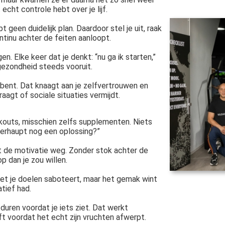
 echt controle hebt over je lijf.
 geen duidelijk plan. Daardoor stel je uit, raak
ntinu achter de feiten aanloopt.
n. Elke keer dat je denkt: “nu ga ik starten,”
 gezondheid steeds vooruit.
e bent. Dat knaagt aan je zelfvertrouwen en
aagt of sociale situaties vermijdt.
rkouts, misschien zelfs supplementen. Niets
j überhaupt nog een oplossing?”
kt de motivatie weg. Zonder stok achter de
p dan je zou willen.
het je doelen saboteert, maar het gemak wint
atief had.
e duren voordat je iets ziet. Dat werkt
t voordat het echt zijn vruchten afwerpt.