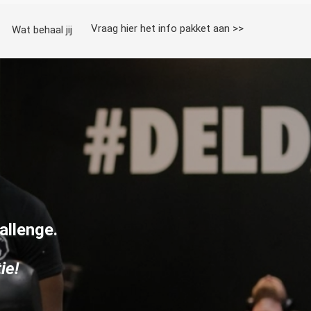
Vraag hier het info pakket aan >>
Wat behaal jij
allenge.
tie!