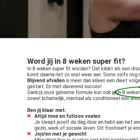
ezoeker.
Voorkeuren opslaan
Word jij in
8 weken super fit?
In 8 weken super fit worden? Dat klinkt als een droo
komt daarna net zo snel weer aan. Soms zelfs nog 
Blijvend afvallen
is meer dan alleen een dieet volg
gestart. En met daverend succes!
Dankzij onze geheime formule kun ook jij
in 8 weken
zowel lichamelijk, mentaal als conditioneel een en
Ben jij klaar met:
Altijd moe en futloos voelen
Je sleept jezelf de dag door en hebt aan het ei
gezin, werk of sociale leven. Dit frustreert je e
Jojo’en met je gewicht
Misschien ben je al vaker wat kilo’s kwijtgeraak