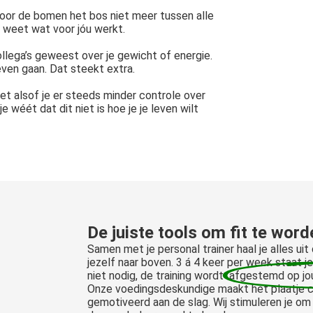
 door de bomen het bos niet meer tussen alle
t weet wat voor jóu werkt.
ollega’s geweest over je gewicht of energie.
leven gaan. Dat steekt extra.
het alsof je er steeds minder controle over
e wéét dat dit niet is hoe je je leven wilt
De juiste tools om
fit te word
Samen met je personal trainer haal je alles uit 
jezelf naar boven. 3 á 4 keer per week staat je 
niet nodig, de training wordt
afgestemd op jou
Onze voedingsdeskundige maakt het plaatje co
gemotiveerd aan de slag. Wij stimuleren je om